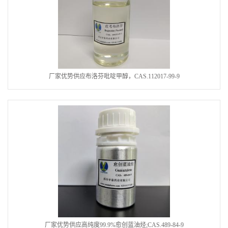
厂家优势供应布洛芬吡啶甲醇，CAS.112017-99-9
厂家优势供应高纯度99.9%愈创蓝油烃;CAS.489-84-9