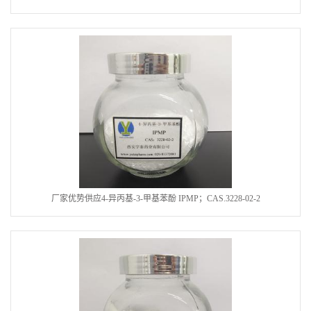
厂家优势供应4-异丙基-3-甲基苯酚 IPMP；CAS.3228-02-2