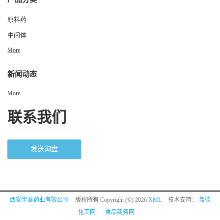
原料药
中间体
More
新闻动态
More
联系我们
发送询盘
西安宇泰药业有限公司
版权所有 Copyright (©) 2026
XML
技术支持：
盖德
化工网
食品商务网