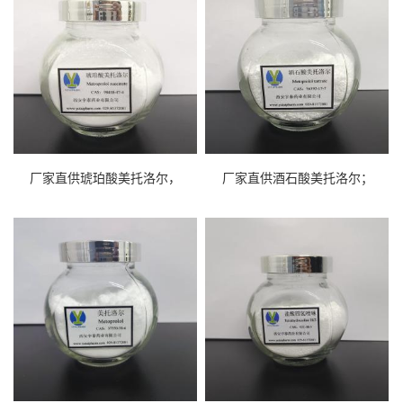
厂家直供琥珀酸美托洛尔，
厂家直供酒石酸美托洛尔；
CAS.98418-47-4
CAS.56392-17-7