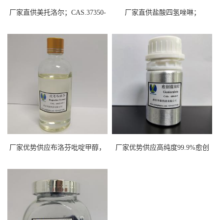
厂家直供美托洛尔；CAS.37350-
厂家直供盐酸四氢唑啉；
58-6
CAS.522-48-5
厂家优势供应布洛芬吡啶甲醇，
厂家优势供应高纯度99.9%愈创
CAS.112017-99-9
蓝油烃;CAS.489-84-9