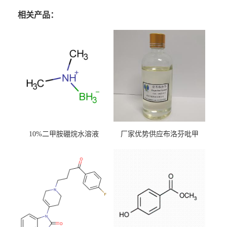
相关产品：
10%二甲胺硼烷水溶液
厂家优势供应布洛芬吡甲
酯；CAS.64622-45-3