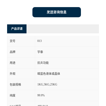
发送咨询信息
产品详请
013
货号
品牌
宇泰
用途
抗炎功能
外观
暗蓝色液体或晶体
1KG,5KG,25KG
包装规格
99.9%
纯度