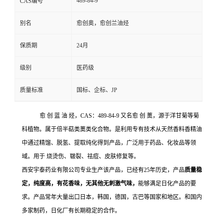
489-84-9
CAS编号
别名
愈创奥，愈创兰油烃
保质期
24月
级别
医药级
质量标准
国标、企标、JP
愈 创 蓝 油 烃，CAS：489-84-9 又名愈 创 薁，源于洋甘菊等菊
科植物。属于倍半萜类薁类化合物。是利用专有技术从天然香料香精油
中通过精馏、脱氢、提取纯化得到产品，广泛用于药品、化妆品等领
域。用于 烧烫伤、皲裂、祛痘、皮肤修复等。
西安宇泰药业有限公司专业生产该产品，已经有25年历史，产品
质量稳
定，纯度高，有花香味，无其他无刺激气味，
能够满足日化产品的要
求。产品常年大量出口日本，韩国，德国，古巴等国家和地区。和国内
多家制药，日化厂有长期稳定的合作。