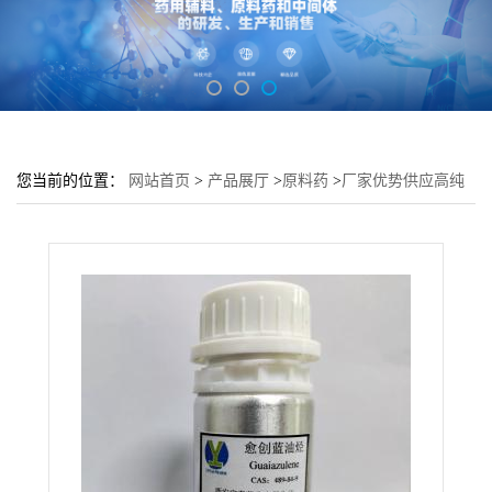
您当前的位置：
网站首页
>
产品展厅
>
原料药
>
厂家优势供应高纯
度99.9%愈创蓝油烃;CAS.489-84-9