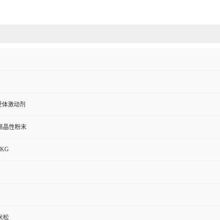
受体激动剂
结晶性粉末
5KG
米松