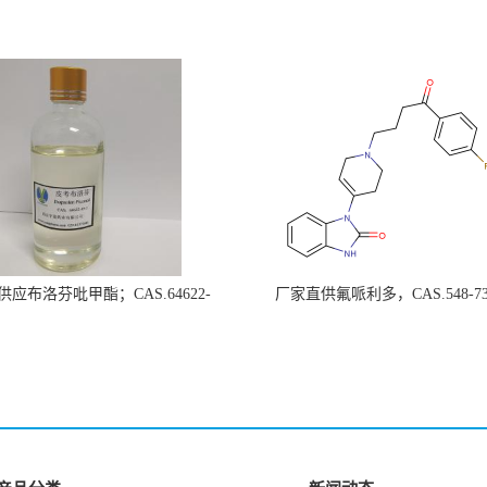
应布洛芬吡甲酯；CAS.64622-
厂家直供氟哌利多，CAS.548-73
45-3