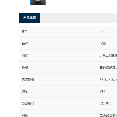
产品详请
012
货号
品牌
宇泰
用途
α-肾上腺素
外观
白色结晶或
1KG,5KG,2
包装规格
99%
纯度
522-48-5
CAS编号
别名
二丙酸倍氯