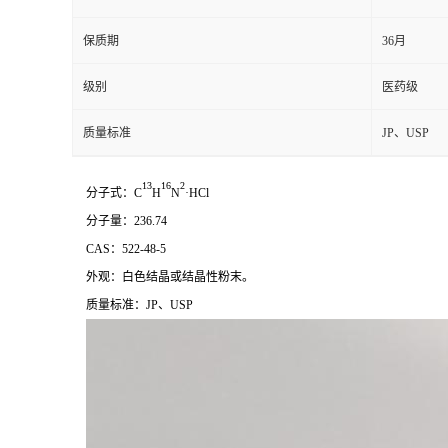
保质期
36月
级别
医药级
质量标准
JP、USP
13
16
2
分子式：C
H
N
·HCl
分子量：236.74
CAS：522-48-5
外观：白色结晶或结晶性粉末。
质量标准：JP、USP