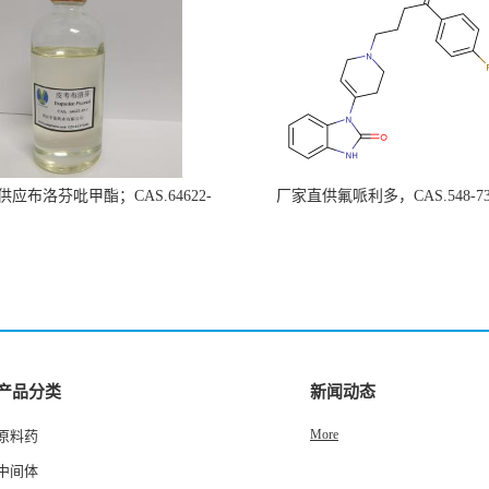
应布洛芬吡甲酯；CAS.64622-
厂家直供氟哌利多，CAS.548-73
45-3
产品分类
新闻动态
More
原料药
中间体