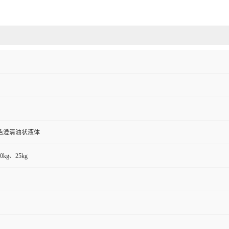
色澄清油状液体
0kg、25kg