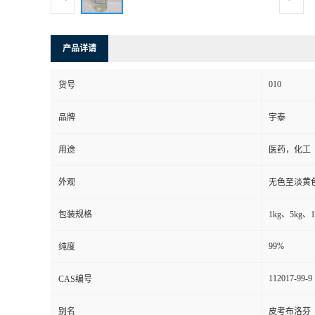
产品详请
010
货号
品牌
宇泰
用途
医药，化工
外观
无色至淡黄
包装规格
1kg、5kg、1
99%
纯度
112017-99-9
CAS编号
别名
皮考布洛芬