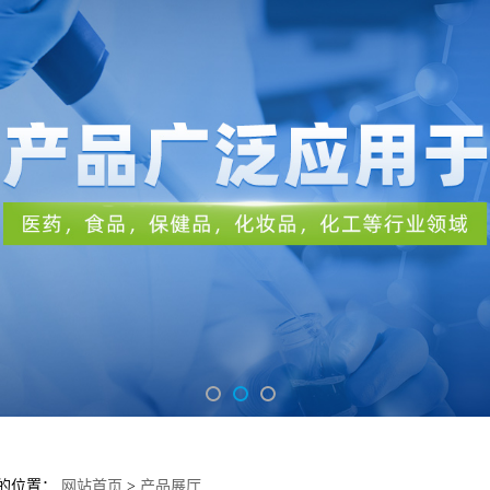
的位置：
网站首页
>
产品展厅