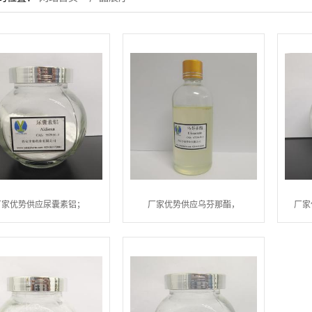
厂家优势供应尿囊素铝；
厂家优势供应乌芬那酯，
厂家
CAS.5579-81-7
CAS.67330-25-0