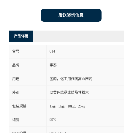
发送咨询信息
产品详请
014
货号
品牌
宇泰
用途
医药，化工用作抗高血压药
外观
淡黄色结晶或结晶性粉末
包装规格
1kg、5kg、10kg、25kg
99%
纯度