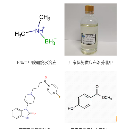
10%二甲胺硼烷水溶液
厂家优势供应布洛芬吡甲
酯；CAS.64622-45-3