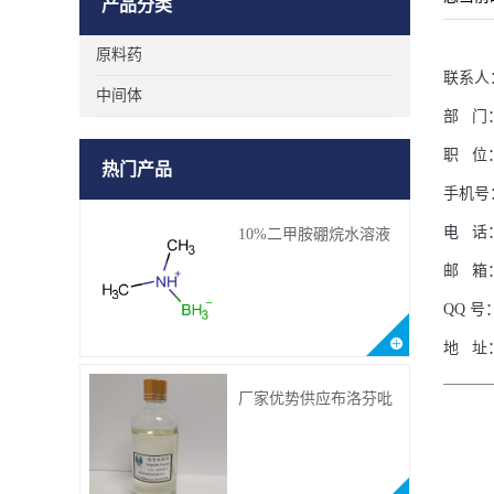
产品分类
原料药
联系人
中间体
部
门
职
位
热门产品
手机号
电
话
10%二甲胺硼烷水溶液
邮
箱
QQ
号
地
址
厂家优势供应布洛芬吡
甲酯；CAS.64622-45-3