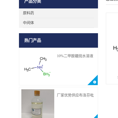
产品分类
原料药
中间体
热门产品
10%二甲胺硼烷水溶液
厂家优势供应布洛芬吡
甲酯；CAS.64622-45-3