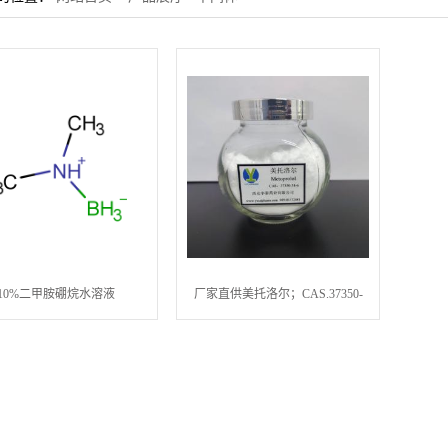
10%二甲胺硼烷水溶液
厂家直供美托洛尔；CAS.37350-
58-6