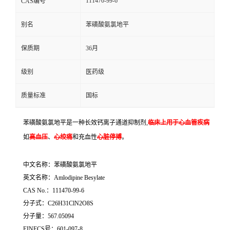
111470-99-6
CAS编号
别名
苯磺酸氨氯地平
保质期
36月
级别
医药级
质量标准
国标
苯磺酸氨氯地平是一种长效钙离子通道抑制剂,
临床上
用于心血管疾病
如
高血压
、
心绞痛
和充血性
心脏停搏
。
中文名称：苯磺酸氨氯地平
英文名称：Amlodipine Besylate
CAS No.：111470-99-6
分子式：C26H31ClN2O8S
分子量：567.05094
EINECS号：601-097-8