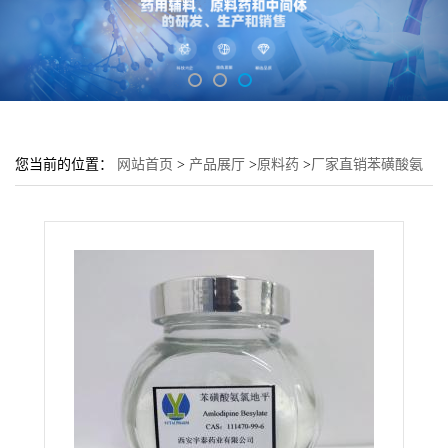
您当前的位置：
网站首页
>
产品展厅
>
原料药
>
厂家直销苯磺酸氨
氯地平；CAS.111470-99-6