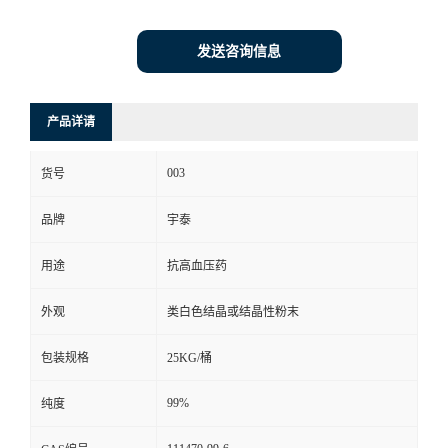
发送咨询信息
产品详请
003
货号
品牌
宇泰
用途
抗高血压药
外观
类白色结晶或结晶性粉末
包装规格
25KG/桶
99%
纯度