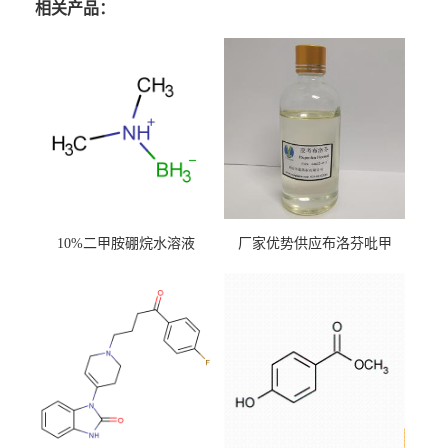
相关产品：
10%二甲胺硼烷水溶液
厂家优势供应布洛芬吡甲
酯；CAS.64622-45-3