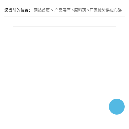
您当前的位置：
网站首页
>
产品展厅
>
原料药
>
厂家优势供应布洛
芬吡啶甲醇，CAS.112017-99-9