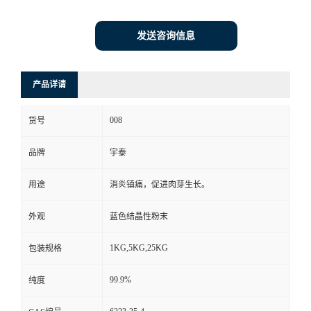
发送咨询信息
产品详请
008
货号
品牌
宇泰
用途
消炎镇痛，促进肉芽生长。
外观
蓝色结晶性粉末
1KG,5KG,25KG
包装规格
99.9%
纯度