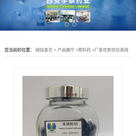
您当前的位置：
网站首页
>
产品展厅
>
原料药
>
厂家优势供应高纯
99%薁磺酸钠;CAS.6223-35-4