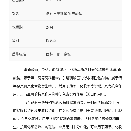
6223-35-4
CAS编号
别名
愈创木薁磺酸钠,磺酸钠
保质期
24月
级别
医药级
质量标准
国标、JP、企标
薁磺酸钠，CAS：6223-35-4。化妆品原料目录名称愈创 木薁 磺
酸钠，源于洋甘菊等菊科植物，引进磺酸基制得水溶性化合物。属于倍
半萜类薁类化合物衍生物。广泛用于药品、化妆品等领域。具有抗炎作
用。具有显著的抗炎作用和抑制色素沉着作用（美白作用）。
该产品具有极好的抗炎和粘膜修复效果，是目前国际市场上 良
的粘膜保护剂和皮肤保护剂，在医药领域主要用于胃肠道、眼科、口腔
的 。在日化领域，用于抗炎和抑制色素沉着、抗过敏和组织修复和再
生、抗氧化和防热、防皲裂。应用范围十分广泛，可应用于药品、化妆