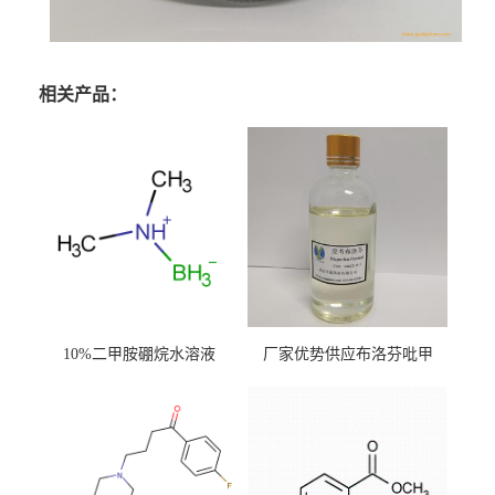
相关产品：
10%二甲胺硼烷水溶液
厂家优势供应布洛芬吡甲
酯；CAS.64622-45-3